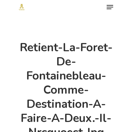
Menu
Skip
to
Close
main
Menu
content
Retient-La-Foret-
De-
Fontainebleau-
Comme-
Destination-A-
Faire-A-Deux.-Il-