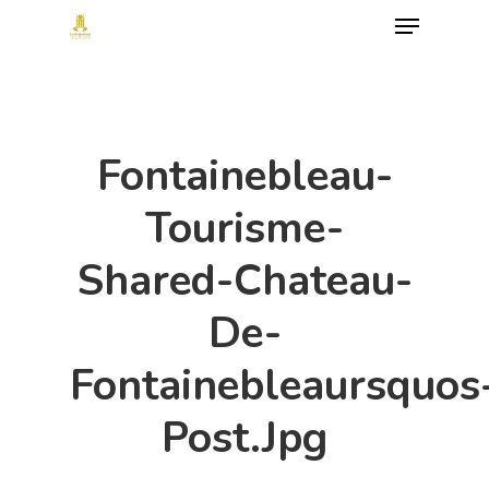
Menu
Skip
to
Close
main
Menu
content
Fontainebleau-
Tourisme-
Shared-Chateau-
De-
Fontainebleaursquos
Post.jpg