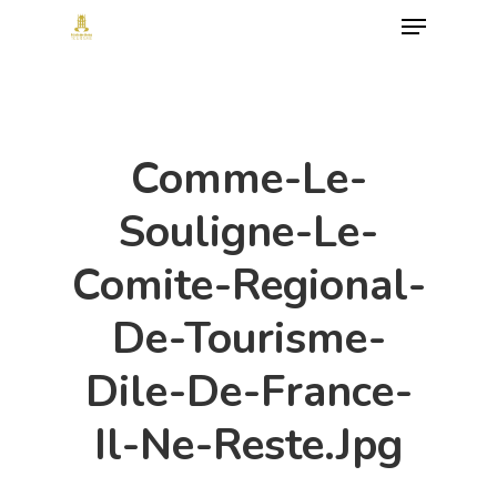
Menu
Skip
to
Close
main
Menu
content
Comme-Le-
Souligne-Le-
Comite-Regional-
De-Tourisme-
Dile-De-France-
Il-Ne-Reste.jpg