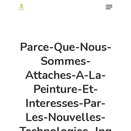
Menu
Skip
to
Close
main
Menu
content
Parce-Que-Nous-
Sommes-
Attaches-A-La-
Peinture-Et-
Interesses-Par-
Les-Nouvelles-