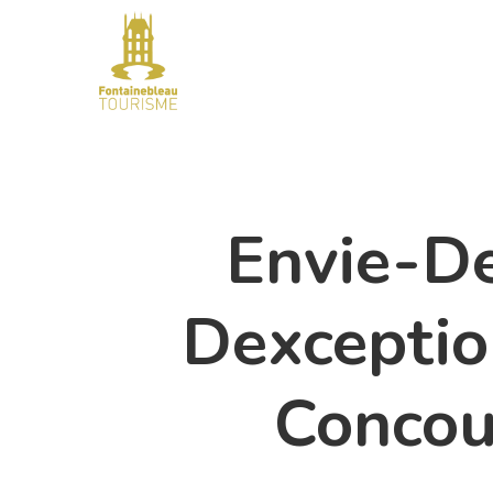
Skip
to
main
content
Envie-D
Dexceptio
Concou