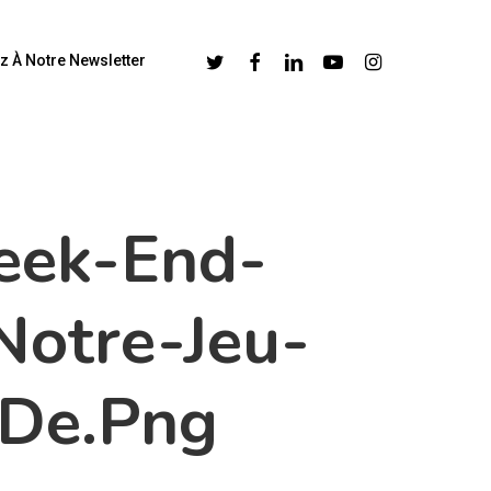
Twitter
Facebook
Linkedin
Youtube
Instagram
z À Notre Newsletter
eek-End-
Notre-Jeu-
-De.png