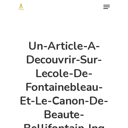
Menu
Skip
to
Close
main
Menu
content
Un-Article-A-
Decouvrir-Sur-
Lecole-De-
Fontainebleau-
Et-Le-Canon-De-
Beaute-