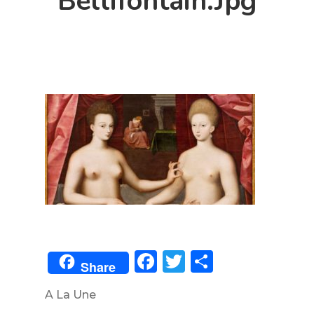
Bellifontain.jpg
Facebook
Twitter
Partager
Share
A La Une