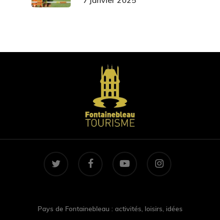
7 janvier 2025
twitter
facebook
youtube
instagram
Pays de Fontainebleau : activités, loisirs, idées