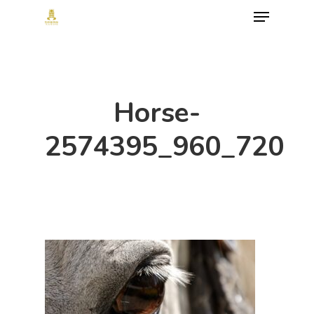
Menu
Skip
to
Close
main
Menu
content
Horse-
2574395_960_720