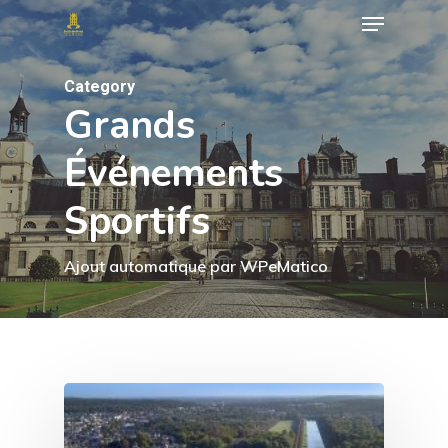
Menu
Skip
to
Close
main
Category
Menu
Grands
content
Événements
Sportifs
Ajout automatique par WPeMatico