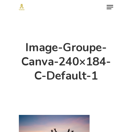
Menu
Skip
to
Close
main
Menu
content
Image-Groupe-
Canva-240×184-
C-Default-1