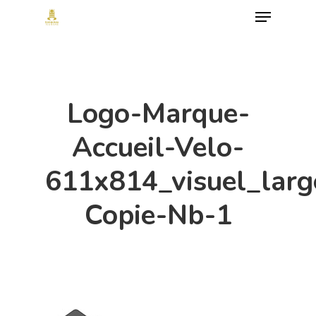
Menu
Skip
to
Close
main
Menu
content
Logo-Marque-
Accueil-Velo-
611x814_visuel_larg
Copie-Nb-1