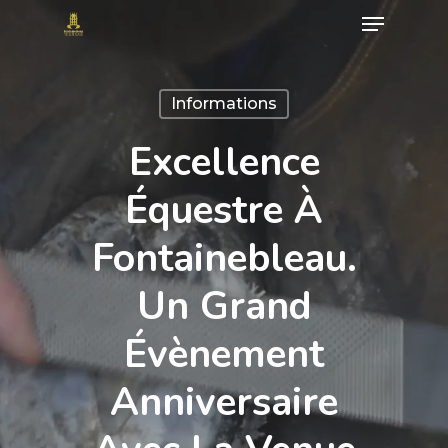
Menu
Skip
to
Close
main
Menu
Informations
content
Excellence
Équestre À
Fontainebleau.
Un Grand
Évènement
Anniversaire