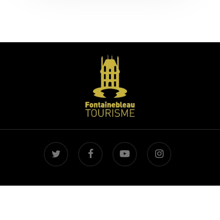
twitter
facebook
youtube
instagram
Pays de Fontainebleau : activités, loisirs, idées
sorties nature, patrimoine et art de vivre.