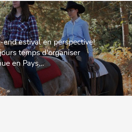
-end estival en perspective!
ujours temps d'organiser
nue en Pays…