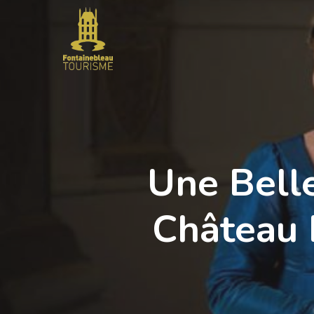
Skip
to
main
content
Une Belle
Château 