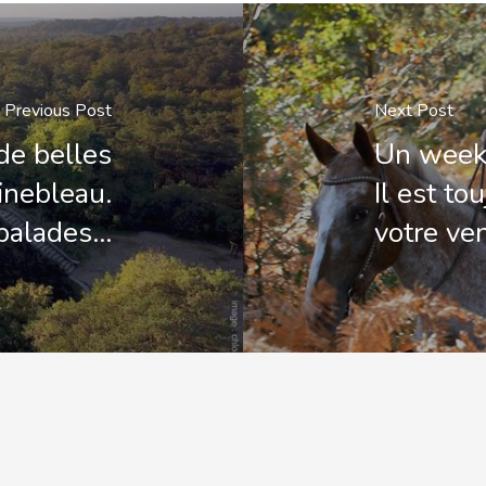
Previous Post
Next Post
de belles
️Un week
inebleau.
Il est to
 balades…
votre ve