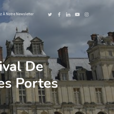
Twitter
Facebook
Linkedin
Youtube
Instagram
z À Notre Newsletter
ival De
Ses Portes