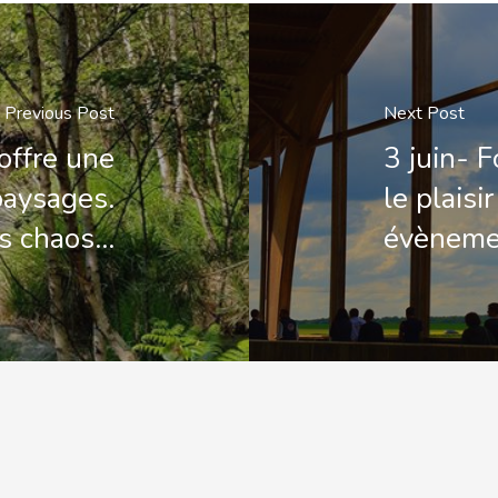
Previous Post
Next Post
offre une
3 juin- 
paysages.
le plaisi
s chaos…
évènemen