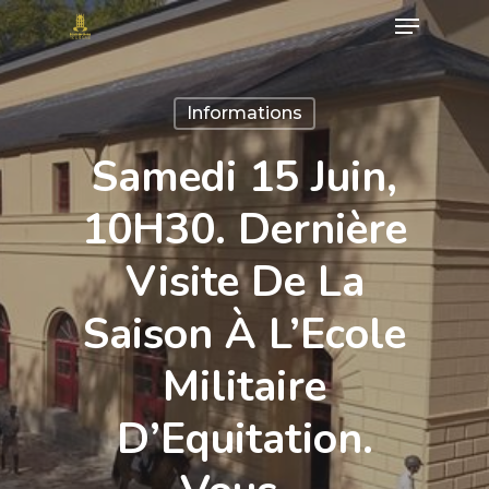
Menu
Skip
to
Close
main
Menu
Informations
content
Samedi 15 Juin,
10H30. Dernière
Visite De La
Saison À L’Ecole
Militaire
D’Equitation.