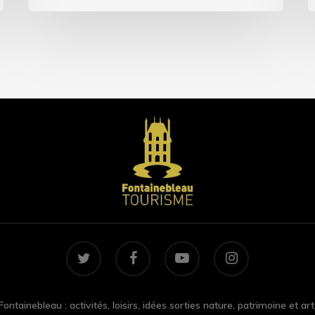
twitter
facebook
youtube
instagram
ontainebleau : activités, loisirs, idées sorties nature, patrimoine et art