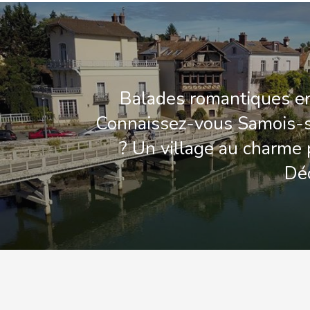
Balades romantiques e
Connaissez-vous Samois-s
? Un village au charme 
Dé