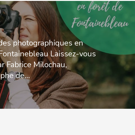
des photographiques en
 Fontainebleau Laissez-vous
ar Fabrice Milochau,
aphe de…