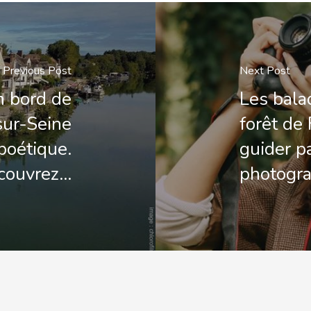
Previous Post
Next Post
n bord de
Les bala
ur-Seine
forêt de
poétique.
guider p
couvrez…
photogr