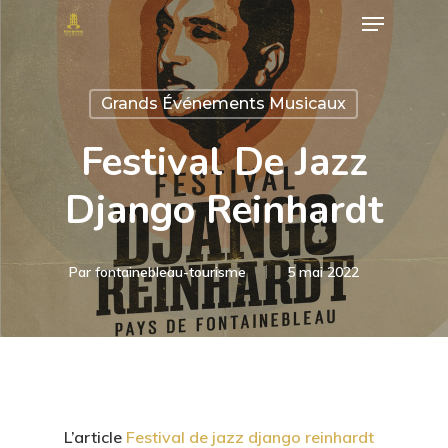
Menu
Skip
to
Close
main
Menu
Grands Événements Musicaux
content
Festival De Jazz
Django Reinhardt
Par
fontainebleau-tourisme
5 mai 2022
L’article
Festival de jazz django reinhardt